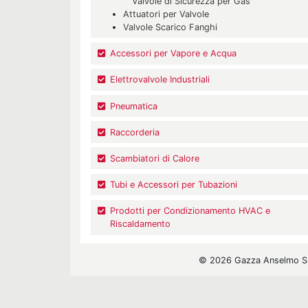
Valvole di Sicurezza per Gas
Attuatori per Valvole
Valvole Scarico Fanghi
Accessori per Vapore e Acqua
Elettrovalvole Industriali
Pneumatica
Raccorderia
Scambiatori di Calore
Tubi e Accessori per Tubazioni
Prodotti per Condizionamento HVAC e
Riscaldamento
© 2026 Gazza Anselmo S.r.l