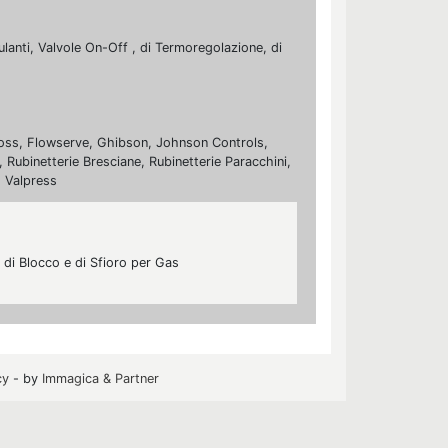
dulanti, Valvole On-Off , di Termoregolazione, di
nfoss, Flowserve, Ghibson, Johnson Controls,
 Rubinetterie Bresciane, Rubinetterie Paracchini,
, Valpress
, di Blocco e di Sfioro per Gas
cy
- by
Immagica & Partner