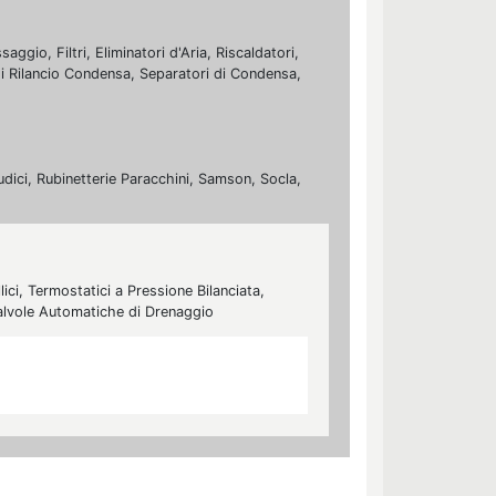
ggio, Filtri, Eliminatori d'Aria, Riscaldatori,
 di Rilancio Condensa, Separatori di Condensa,
udici, Rubinetterie Paracchini, Samson, Socla,
ici, Termostatici a Pressione Bilanciata,
 Valvole Automatiche di Drenaggio