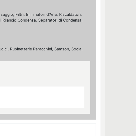
ggio, Filtri, Eliminatori d'Aria, Riscaldatori,
 di Rilancio Condensa, Separatori di Condensa,
udici, Rubinetterie Paracchini, Samson, Socla,