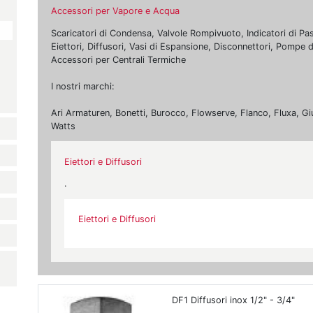
Accessori per Vapore e Acqua
Scaricatori di Condensa, Valvole Rompivuoto, Indicatori di Passa
Eiettori, Diffusori, Vasi di Espansione, Disconnettori, Pompe
Accessori per Centrali Termiche
I nostri marchi:
Ari Armaturen, Bonetti, Burocco, Flowserve, Flanco, Fluxa, Gi
Watts
Eiettori e Diffusori
.
Eiettori e Diffusori
DF1 Diffusori inox 1/2" - 3/4"