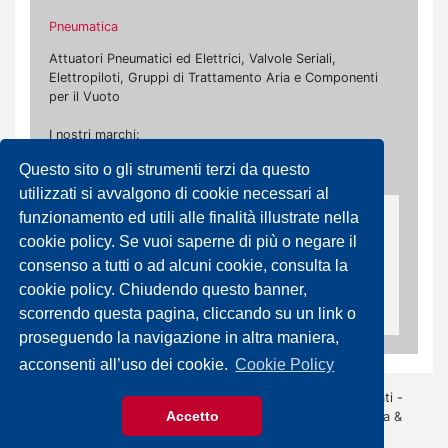
Pneumatica
Attuatori Pneumatici ed Elettrici, Valvole Seriali,
Elettropiloti, Gruppi di Trattamento Aria e Componenti
per il Vuoto
I nostri marchi:
Questo sito o gli strumenti terzi da questo
Camozzi, Farbo, Norgren, Parker, Smc, Univer
utilizzati si avvalgono di cookie necessari al
funzionamento ed utili alle finalità illustrate nella
Componenti per il Vuoto
cookie policy. Se vuoi saperne di più o negare il
Eiettori, Ventose, Filtri di Aspirazione, Cilindri
consenso a tutti o ad alcuni cookie, consulta la
Compatti per il Vuoto, Vacuostati, Regolatori,
cookie policy. Chiudendo questo banner,
Prodotti per Alto Vuoto
scorrendo questa pagina, cliccando su un link o
proseguendo la navigazione in altra maniera,
acconsenti all’uso dei cookie.
Cookie Policy
© 2026 Gazza Anselmo S.r.l. - Tutti i diritti sono riservati -
Accetto
P.IVA 00426440343 -
Informativa Privacy
- by
Immagica &
Partner