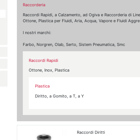
Raccorderia
Raccordi Rapidi, a Calzamento, ad Ogiva e Raccorderia di Linea,
Ottone, Plastica per Fluidi, Aria, Acqua, Vapore e Fluidi Aggre
I nostri marchi:
Farbo, Norgren, Olab, Serto, Sistem Pneumatica, Smc
Raccordi Rapidi
Ottone, Inox, Plastica
Plastica
Diritto, a Gomito, a T, a Y
Raccordi Diritti