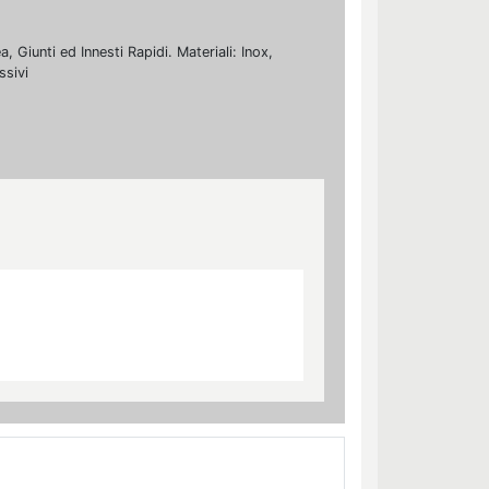
 Giunti ed Innesti Rapidi. Materiali: Inox,
ssivi