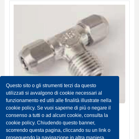
Questo sito o gli strumenti terzi da questo
utilizzati si avvalgono di cookie necessari al
funzionamento ed utili alle finalità illustrate nella
Raccordi a T
cookie policy. Se vuoi saperne di più o negare il
consenso a tutti o ad alcuni cookie, consulta la
DA ORDINARE
cookie policy. Chiudendo questo banner,
SCHEDA PRODOTTO
scorrendo questa pagina, cliccando su un link o
proseguendo la navigazione in altra maniera,