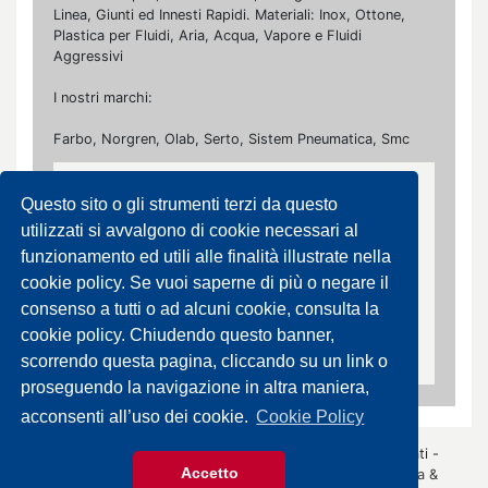
Linea, Giunti ed Innesti Rapidi. Materiali: Inox, Ottone,
Plastica per Fluidi, Aria, Acqua, Vapore e Fluidi
Aggressivi
I nostri marchi:
Farbo, Norgren, Olab, Serto, Sistem Pneumatica, Smc
Giunti e Innesti
Questo sito o gli strumenti terzi da questo
Ottone, Inox
utilizzati si avvalgono di cookie necessari al
funzionamento ed utili alle finalità illustrate nella
cookie policy. Se vuoi saperne di più o negare il
Ottone
consenso a tutti o ad alcuni cookie, consulta la
Innesti Rapidi, Attacchi a Baionetta
cookie policy. Chiudendo questo banner,
scorrendo questa pagina, cliccando su un link o
proseguendo la navigazione in altra maniera,
acconsenti all’uso dei cookie.
Cookie Policy
© 2026 Gazza Anselmo S.r.l. - Tutti i diritti sono riservati -
Accetto
P.IVA 00426440343 -
Informativa Privacy
- by
Immagica &