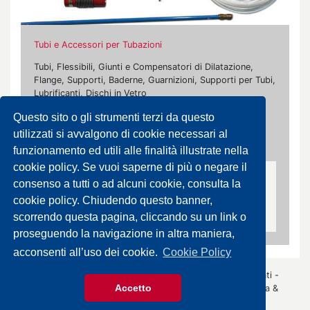
Tubi e Accessori per Tubazioni
Tubi, Flessibili, Giunti e Compensatori di Dilatazione,
Flange, Supporti, Baderne, Guarnizioni, Supporti per Tubi,
Lubrificanti, Dischi in Vetro
Questo sito o gli strumenti terzi da questo
I nostri marchi:
utilizzati si avvalgono di cookie necessari al
Caleffi, Carrara, Contardi, Klinger, Ksb, Steelflex, Zec
funzionamento ed utili alle finalità illustrate nella
cookie policy. Se vuoi saperne di più o negare il
Nastri e Piattine in PTFE
consenso a tutti o ad alcuni cookie, consulta la
cookie policy. Chiudendo questo banner,
.
scorrendo questa pagina, cliccando su un link o
proseguendo la navigazione in altra maniera,
acconsenti all’uso dei cookie.
Cookie Policy
© 2026 Gazza Anselmo S.r.l. - Tutti i diritti sono riservati -
Accetto
P.IVA 00426440343 -
Informativa Privacy
- by
Immagica &
Partner