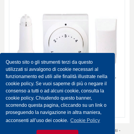
Questo sito o gli strumenti terzi da questo
utilizzati si avvalgono di cookie necessari al
funzionamento ed utili alle finalità illustrate nella
Serie RA2000: Elemento Termostatico con carica liquido,
sensore remoto e regolatore a distanza
cookie policy. Se vuoi saperne di più o negare il
consenso a tutti o ad alcuni cookie, consulta la
DA ORDINARE
cookie policy. Chiudendo questo banner,
scorrendo questa pagina, cliccando su un link o
SCHEDA PRODOTTO
proseguendo la navigazione in altra maniera,
acconsenti all’uso dei cookie.
Cookie Policy
© 2026 Gazza Anselmo S.r.l. - Tutti i diritti sono riservati -