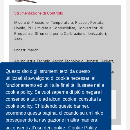
Strumentazione di Controllo
Misure di Pressione, Temperatura, Flusso , Portata,
Livello, PH, Umidità e Conducibilità, Convertitori di
Frequenza, Strumenti per la Calibrazione, Ionizzatori,
Atex
I nostri marchi:
Ab Industrie Technik, Ascon Tecnologic, Bonetti, Burkert,
Danfoss, Effebi, Valvaut, Fantini Cosmi, Flowserve,
Questo sito o gli strumenti terzi da questo
Johnson Controls, La Tecnica Fluidi, Maddalena, Officine
Orobiche, Omet, Rubinetterie Paracchini, Siemens, Smc,
utilizzati si avvalgono di cookie necessari al
Spirax Sarco, Termaden, Wika
funzionamento ed utili alle finalità illustrate nella
cookie policy. Se vuoi saperne di più o negare il
Conducibilità
consenso a tutti o ad alcuni cookie, consulta la
cookie policy. Chiudendo questo banner,
Misuratori di Conducibilità
scorrendo questa pagina, cliccando su un link o
proseguendo la navigazione in altra maniera,
acconsenti all’uso dei cookie.
Cookie Policy