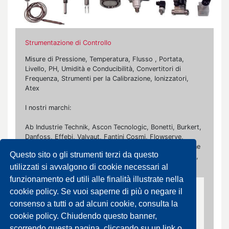
Strumentazione di Controllo
Misure di Pressione, Temperatura, Flusso , Portata,
Livello, PH, Umidità e Conducibilità, Convertitori di
Frequenza, Strumenti per la Calibrazione, Ionizzatori,
Atex
I nostri marchi:
Ab Industrie Technik, Ascon Tecnologic, Bonetti, Burkert,
Danfoss, Effebi, Valvaut, Fantini Cosmi, Flowserve,
Johnson Controls, La Tecnica Fluidi, Maddalena, Officine
Questo sito o gli strumenti terzi da questo
Orobiche, Omet, Rubinetterie Paracchini, Siemens, Smc,
Spirax Sarco, Termaden, Wika
utilizzati si avvalgono di cookie necessari al
funzionamento ed utili alle finalità illustrate nella
cookie policy. Se vuoi saperne di più o negare il
Portata
consenso a tutti o ad alcuni cookie, consulta la
Contalitri per Acqua, Misuratori di Portata,
cookie policy. Chiudendo questo banner,
Elementi Primari di Portata
scorrendo questa pagina, cliccando su un link o