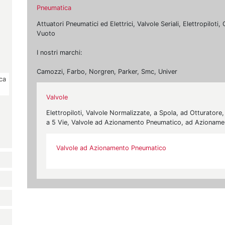
Pneumatica
Attuatori Pneumatici ed Elettrici, Valvole Seriali, Elettropilot
Vuoto
I nostri marchi:
Camozzi, Farbo, Norgren, Parker, Smc, Univer
ca
Valvole
Elettropiloti, Valvole Normalizzate, a Spola, ad Otturatore
a 5 Vie, Valvole ad Azionamento Pneumatico, ad Azionam
Valvole ad Azionamento Pneumatico