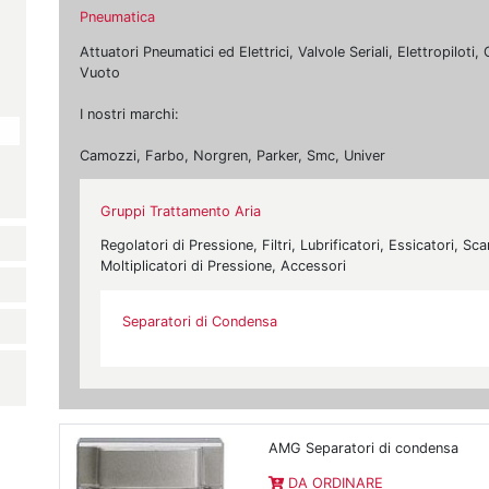
Pneumatica
Attuatori Pneumatici ed Elettrici, Valvole Seriali, Elettropilot
Vuoto
I nostri marchi:
Camozzi, Farbo, Norgren, Parker, Smc, Univer
Gruppi Trattamento Aria
Regolatori di Pressione, Filtri, Lubrificatori, Essicatori, 
Moltiplicatori di Pressione, Accessori
Separatori di Condensa
AMG Separatori di condensa
DA ORDINARE