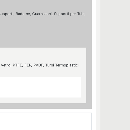
 Supporti, Baderne, Guarnizioni, Supporti per Tubi,
ti, Vetro, PTFE, FEP, PVDF, Turbi Termoplastici