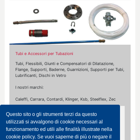
Tubi e Accessori per Tubazioni
Tubi, Flessibili, Giunti e Compensatori di Dilatazione,
Flange, Supporti, Baderne, Guarnizioni, Supporti per Tubi,
Lubrificanti, Dischi in Vetro
I nostri marchi:
Caleffi, Carrara, Contardi, Klinger, Ksb, Steelflex, Zec
Questo sito o gli strumenti terzi da questo
Compensatori di Dilatazione per Vapore
utilizzati si avvalgono di cookie necessari al
Compensatori Assiali, Angolari e Cardanici, Laterali
funzionamento ed utili alle finalità illustrate nella
Sferici, Universali, a Spinta Eliminata
cookie policy. Se vuoi saperne di più o negare il