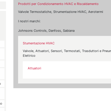
Prodotti per Condizionamento HVAC e Riscaldamento
Valvole Termostatiche, Strumentazione HVAC, Aerotermi
I nostri marchi:
Johnsons Controls, Danfoss, Sabiana
Stumentazione HVAC
Valvole, Attuatori, Sensori, Termostati, Trasduttori e Pne
Elettrico
Attuatori
o
no