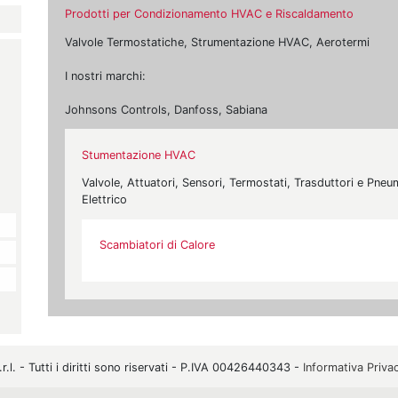
Prodotti per Condizionamento HVAC e Riscaldamento
Valvole Termostatiche, Strumentazione HVAC, Aerotermi
I nostri marchi:
Johnsons Controls, Danfoss, Sabiana
Stumentazione HVAC
Valvole, Attuatori, Sensori, Termostati, Trasduttori e Pne
Elettrico
Scambiatori di Calore
. - Tutti i diritti sono riservati - P.IVA 00426440343 -
Informativa Priva