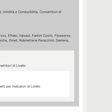
, Umidità e Conducibilità, Convertitori di
foss, Effebi, Valvaut, Fantini Cosmi, Flowserve,
biche, Omet, Rubinetterie Paracchini, Siemens,
mettitori di Livello
etti per Indicatori di Livello